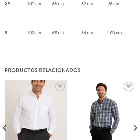
XS
100 cm
65 cm
62 cm
96 cm
S
102 cm
65 cm
64 cm
100 cm
PRODUCTOS RELACIONADOS
Añadir
Añadir
a la
a la
lista de
lista de
deseos
deseos