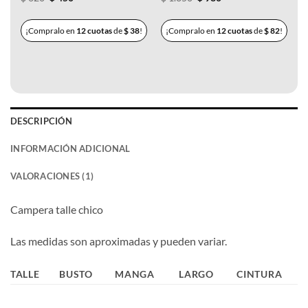
precio
precio
precio
precio
original
actual
original
actual
era:
es:
era:
es:
¡Compralo en
12 cuotas
de
$
38
!
¡Compralo en
12 cuotas
de
$
82
!
$ 620.
$ 450.
$ 1.350.
$ 980.
DESCRIPCIÓN
INFORMACIÓN ADICIONAL
VALORACIONES (1)
Campera talle chico
Las medidas son aproximadas y pueden variar.
TALLE
BUSTO
MANGA
LARGO
CINTURA