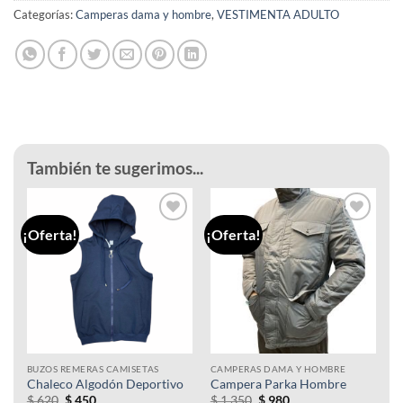
Categorías:
Camperas dama y hombre
,
VESTIMENTA ADULTO
También te sugerimos...
¡Oferta!
¡Oferta!
Añadir
Añadir
a la
a la
lista de
lista de
deseos
deseos
BUZOS REMERAS CAMISETAS
CAMPERAS DAMA Y HOMBRE
Chaleco Algodón Deportivo
Campera Parka Hombre
El
El
El
El
$
620
$
450
$
1.350
$
980