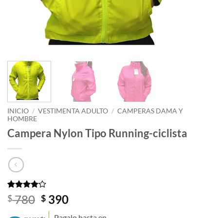
INICIO
/
VESTIMENTA ADULTO
/
CAMPERAS DAMA Y
HOMBRE
Campera Nylon Tipo Running-ciclista
Valorado
1
El
El
780
390
$
$
con
4
de
precio
precio
5 en
Pagalo hasta en