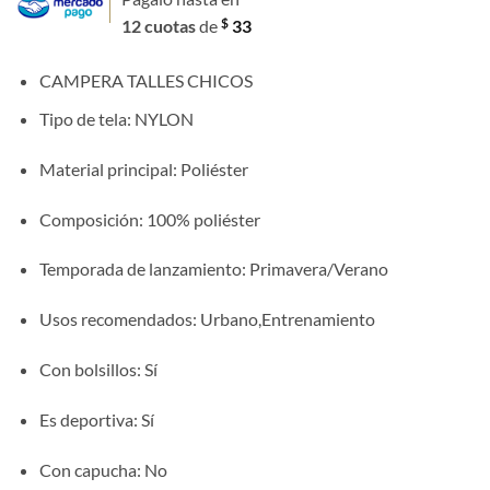
base a
original
actual
valoración
$
12 cuotas
de
33
era:
es:
de un
cliente
$ 780.
$ 390.
CAMPERA TALLES CHICOS
Tipo de tela
: NYLON
Material principal
: Poliéster
Composición
: 100% poliéster
Temporada de lanzamiento
: Primavera/Verano
Usos recomendados
: Urbano,Entrenamiento
Con bolsillos
: Sí
Es deportiva
: Sí
Con capucha
: No