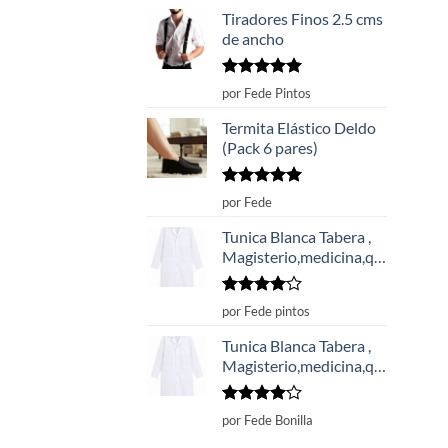
Tiradores Finos 2.5 cms
de ancho
Valorado
por Fede Pintos
con
5
de 5
Termita Elástico Deldo
(Pack 6 pares)
Valorado
por Fede
con
5
de 5
Tunica Blanca Tabera ,
Magisterio,medicina,química,veterinaria
Valorado
por Fede pintos
con
4
de
5
Tunica Blanca Tabera ,
Magisterio,medicina,química,veterinaria
Valorado
por Fede Bonilla
con
4
de
5