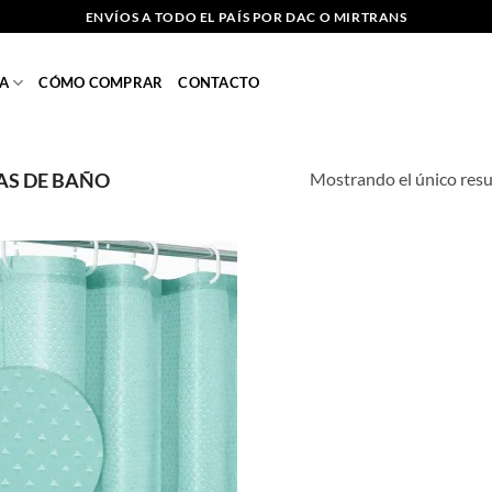
ENVÍOS A TODO EL PAÍS POR DAC O MIRTRANS
A
CÓMO COMPRAR
CONTACTO
Mostrando el único res
AS DE BAÑO
Añadir
a la
lista de
deseos