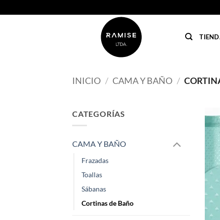
Saltar
al
contenido
TIEND
INICIO
/
CAMA Y BAÑO
/
CORTIN
CATEGORÍAS
CAMA Y BAÑO
Frazadas
Toallas
Sábanas
Cortinas de Baño