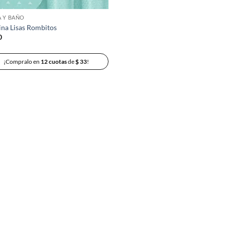
 Y BAÑO
ina Lisas Rombitos
0
¡Compralo en
12 cuotas
de
$
33
!