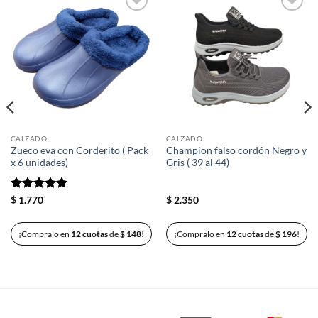
Añadir
Añadir
a la
a la
lista de
lista de
deseos
deseos
CALZADO
CALZADO
Zueco eva con Corderito ( Pack
Champion falso cordón Negro y
x 6 unidades)
Gris ( 39 al 44)
Valorado
$
1.770
$
2.350
con
5
de 5
¡Compralo en
12 cuotas
de
$
148
!
¡Compralo en
12 cuotas
de
$
196
!