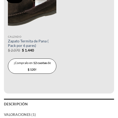
a la
lista de
deseos
CALZADO
Zapato Termita de Pana (
Pack por 6 pares)
El
El
$
2.070
$
1.440
precio
precio
original
actual
era:
es:
¡Compralo en
12 cuotas
de
$ 2.070.
$ 1.440.
$
120
!
DESCRIPCIÓN
VALORACIONES (1)