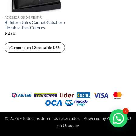
ACCESORIOS DE VESTIR
Billetera Jules Cannet Caballero
Hombre Tres Colores
$
270
¡Compralo en
12 cuotas
de
$
23
!
1
© 2026 - Todos los derechos reservados. | Powered by
Agencia SEO
en Uruguay