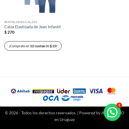
PANTALONES/CALZAS
Calza Elastizada de Jean Infantil
$
270
¡Compralo en
12 cuotas
de
$
23
!
1
© 2026 - Todos los derechos reservados. | Powered by
Agencia SEO
en Uruguay