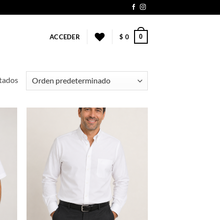
0
ACCEDER
$
0
tados
adir
Añadir
 la
a la
ta de
lista de
seos
deseos