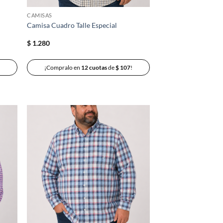
CAMISAS
Camisa Cuadro Talle Especial
$
1.280
¡Compralo en
12 cuotas
de
$
107
!
adir
Añadir
 la
a la
ta de
lista de
seos
deseos