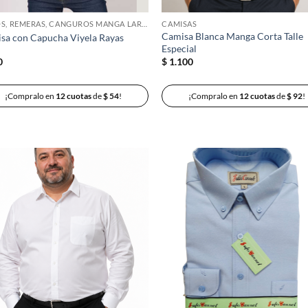
BUZOS, REMERAS, CANGUROS MANGA LARGA
CAMISAS
Camisa Blanca Manga Corta Talle
sa con Capucha Viyela Rayas
Especial
0
$
1.100
¡Compralo en
12 cuotas
de
$
54
!
¡Compralo en
12 cuotas
de
$
92
!
Añadir
Añ
a la
a
lista de
lis
deseos
de