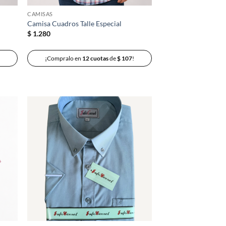
CAMISAS
Camisa Cuadros Talle Especial
$
1.280
¡Compralo en
12 cuotas
de
$
107
!
adir
Añadir
 la
a la
ta de
lista de
seos
deseos