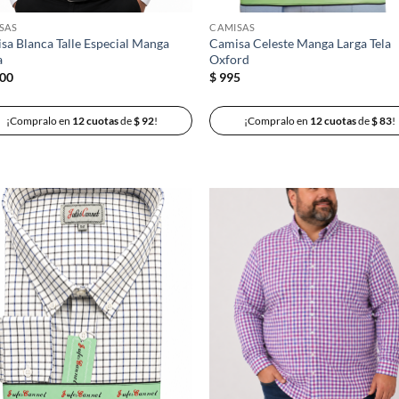
SAS
CAMISAS
sa Blanca Talle Especial Manga
Camisa Celeste Manga Larga Tela
a
Oxford
00
$
995
¡Compralo en
12 cuotas
de
$
92
!
¡Compralo en
12 cuotas
de
$
83
!
Añadir
Añ
a la
a
lista de
lis
deseos
de