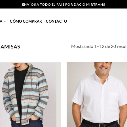
ENVÍOS A TODO EL PAÍS POR DAC O MIRTRANS
A
CÓMO COMPRAR
CONTACTO
Mostrando 1–12 de 20 resul
AMISAS
Añadir
Añ
a la
a
lista de
lis
deseos
de