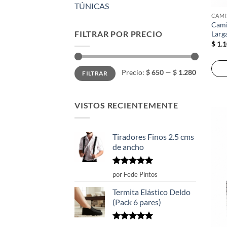
TÚNICAS
CAMI
Cami
FILTRAR POR PRECIO
Larg
$
1.1
Precio
Precio
Precio:
$ 650
—
$ 1.280
FILTRAR
mínimo
máximo
VISTOS RECIENTEMENTE
Tiradores Finos 2.5 cms
de ancho
Valorado
por Fede Pintos
con
5
de 5
Termita Elástico Deldo
(Pack 6 pares)