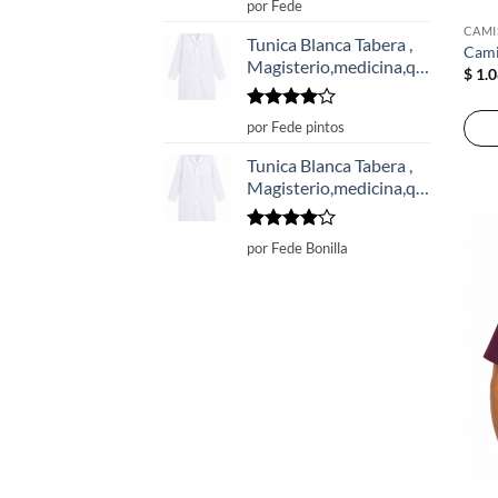
Valorado
por Fede
con
5
de 5
CAMI
Tunica Blanca Tabera ,
Cami
Magisterio,medicina,química,veterinaria
$
1.0
Valorado
por Fede pintos
con
4
de
5
Tunica Blanca Tabera ,
Magisterio,medicina,química,veterinaria
Valorado
por Fede Bonilla
con
4
de
5