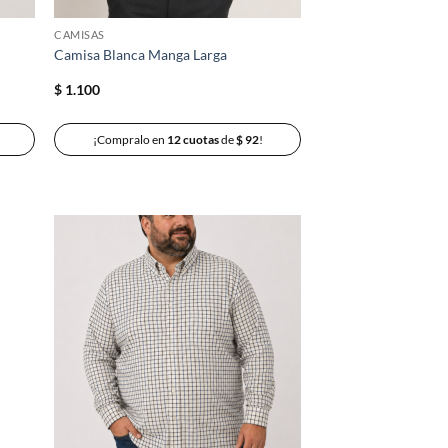
CAMISAS
Camisa Blanca Manga Larga
$
1.100
¡Compralo en
12 cuotas
de
$
92
!
adir
Añadir
 la
a la
ta de
lista de
seos
deseos