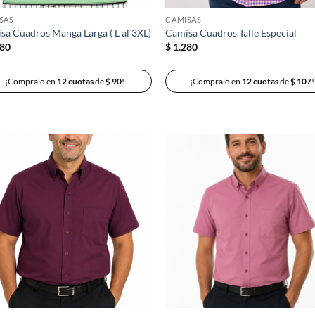
SAS
CAMISAS
sa Cuadros Manga Larga ( L al 3XL)
Camisa Cuadros Talle Especial
80
$
1.280
¡Compralo en
12 cuotas
de
$
90
!
¡Compralo en
12 cuotas
de
$
107
!
Añadir
Añ
a la
a
lista de
lis
deseos
de