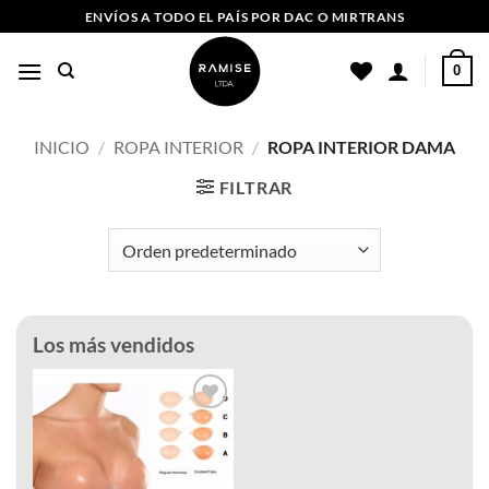
Saltar
ENVÍOS A TODO EL PAÍS POR DAC O MIRTRANS
al
contenido
0
INICIO
/
ROPA INTERIOR
/
ROPA INTERIOR DAMA
FILTRAR
Los más vendidos
Añadir
a la
lista de
deseos