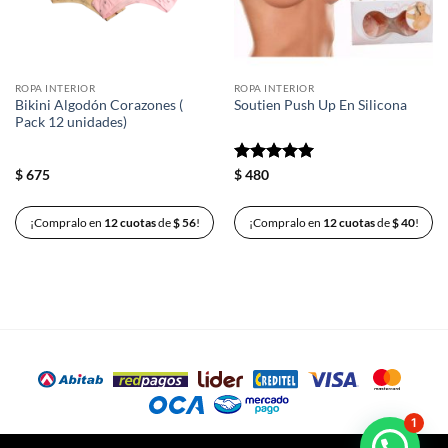
ROPA INTERIOR
ROPA INTERIOR
Bikini Algodón Corazones (
Soutien Push Up En Silicona
Pack 12 unidades)
Valorado
$
675
$
480
con
5
de 5
¡Compralo en
12 cuotas
de
$
56
!
¡Compralo en
12 cuotas
de
$
40
!
1