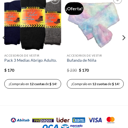
¡Oferta!
Añadir
Añadir
a la
a la
lista de
lista de
deseos
deseos
ACCESORIOS DE VESTIR
ACCESORIOS DE VESTIR
Pack 3 Medias Abrigo Adulto.
Bufanda de Niña
El
El
$
170
$
230
$
170
precio
precio
original
actual
era:
es:
¡Compralo en
12 cuotas
de
$
14
!
¡Compralo en
12 cuotas
de
$
14
!
$ 230.
$ 170.