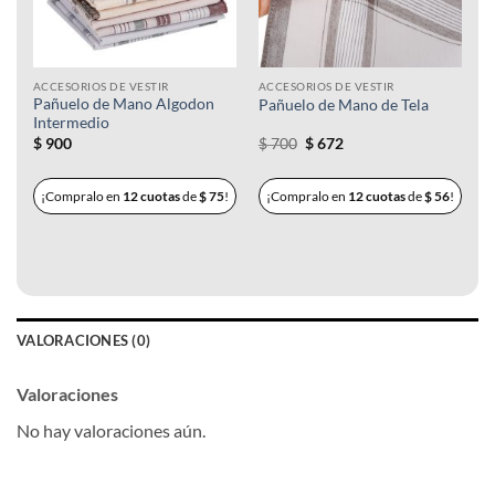
ACCESORIOS DE VESTIR
ACCESORIOS DE VESTIR
Pañuelo de Mano Algodon
Pañuelo de Mano de Tela
Intermedio
El
El
$
900
$
700
$
672
precio
precio
original
actual
era:
es:
¡Compralo en
12 cuotas
de
$
75
!
¡Compralo en
12 cuotas
de
$
56
!
$ 700.
$ 672.
VALORACIONES (0)
Valoraciones
No hay valoraciones aún.