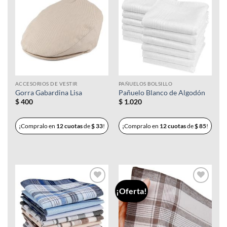
Añadir
Añadir
a la
a la
lista de
lista de
deseos
deseos
ACCESORIOS DE VESTIR
PAÑUELOS BOLSILLO
Gorra Gabardina Lisa
Pañuelo Blanco de Algodón
$
400
$
1.020
¡Compralo en
12 cuotas
de
$
33
!
¡Compralo en
12 cuotas
de
$
85
!
¡Oferta!
Añadir
Añadir
a la
a la
lista de
lista de
deseos
deseos