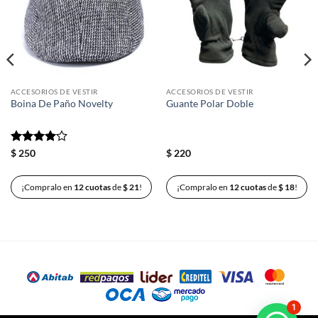
deseos
deseos
ACCESORIOS DE VESTIR
ACCESORIOS DE VESTIR
Boina De Paño Novelty
Guante Polar Doble
Valorado
$
250
$
220
con
4
de
5
¡Compralo en
12 cuotas
de
$
21
!
¡Compralo en
12 cuotas
de
$
18
!
1