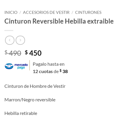
INICIO
/
ACCESORIOS DE VESTIR
/
CINTURONES
Cinturon Reversible Hebilla extraible
El
El
490
450
$
$
precio
precio
Pagalo hasta en
original
actual
$
12 cuotas
de
38
era:
es:
$ 490.
$ 450.
Cinturon de Hombre de Vestir
Marron/Negro reversible
Hebilla retirable