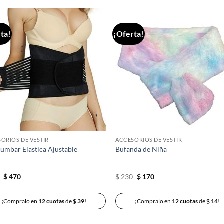
ta!
¡Oferta!
Añadir
Aña
a la
a 
lista de
list
deseos
des
ORIOS DE VESTIR
ACCESORIOS DE VESTIR
Lumbar Elastica Ajustable
Bufanda de Niña
El
El
El
El
0
$
470
$
230
$
170
precio
precio
precio
precio
original
actual
original
actual
era:
es:
era:
es:
¡Compralo en
12 cuotas
de
$
39
!
¡Compralo en
12 cuotas
de
$
14
!
$ 550.
$ 470.
$ 230.
$ 170.