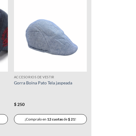
ir
Añadir
a
a la
 de
lista de
os
deseos
ACCESORIOS DE VESTIR
Gorra Boina Pato Tela jaspeada
$
250
¡Compralo en
12 cuotas
de
$
21
!