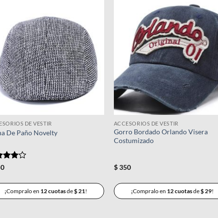
Añadir
Añad
a la
a l
lista de
lista
deseos
dese
ESORIOS DE VESTIR
ACCESORIOS DE VESTIR
Gorro Bordado Orlando Visera
na De Paño Novelty
Costumizado
orado
0
$
350
n
4
de
¡Compralo en
12 cuotas
de
$
21
!
¡Compralo en
12 cuotas
de
$
29
!