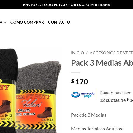
ENVÍOS A TODO EL PAÍS POR DAC O MIRTRANS
A
CÓMO COMPRAR
CONTACTO
INICIO
/
ACCESORIOS DE VEST
Pack 3 Medias Ab
Añadir
a la
lista
170
$
de
deseos
Pagalo hasta en
$
12 cuotas
de
1
Pack de 3 Medias
Medias Termicas Adultos.