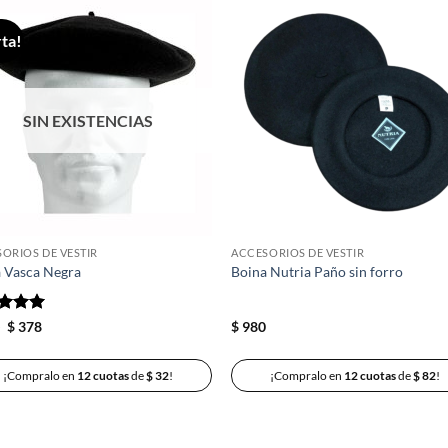
ta!
Añadir
Aña
a la
a 
lista de
list
deseos
des
SIN EXISTENCIAS
ORIOS DE VESTIR
ACCESORIOS DE VESTIR
 Vasca Negra
Boina Nutria Paño sin forro
rado
El
El
0
$
378
$
980
precio
precio
5
de 5
original
actual
era:
es:
¡Compralo en
12 cuotas
de
$
32
!
¡Compralo en
12 cuotas
de
$
82
!
$ 420.
$ 378.