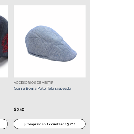
ir
Añadir
a
a la
 de
lista de
os
deseos
ACCESORIOS DE VESTIR
Gorra Boina Pato Tela jaspeada
$
250
¡Compralo en
12 cuotas
de
$
21
!