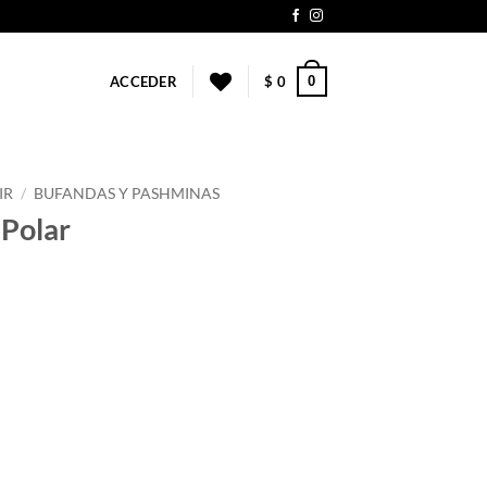
0
ACCEDER
$
0
IR
/
BUFANDAS Y PASHMINAS
 Polar