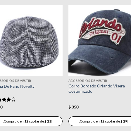
Añadir
Añad
a la
a l
lista de
lista
deseos
dese
ESORIOS DE VESTIR
ACCESORIOS DE VESTIR
Gorro Bordado Orlando Visera
na De Paño Novelty
Costumizado
orado
0
$
350
n
4
de
¡Compralo en
12 cuotas
de
$
21
!
¡Compralo en
12 cuotas
de
$
29
!