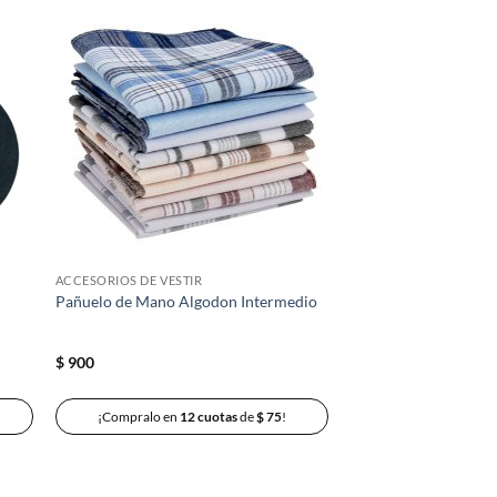
dir
Añadir
la
a la
a de
lista de
eos
deseos
ACCESORIOS DE VESTIR
Pañuelo de Mano Algodon Intermedio
$
900
¡Compralo en
12 cuotas
de
$
75
!