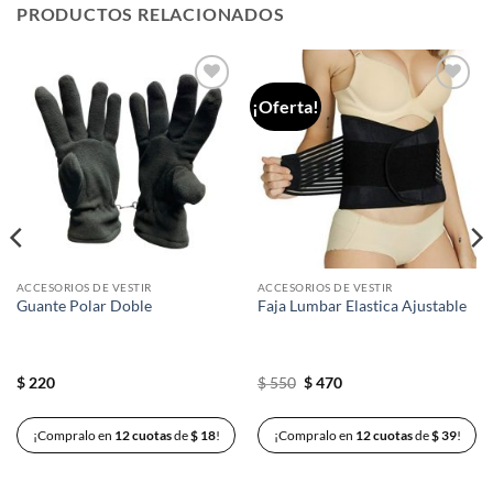
PRODUCTOS RELACIONADOS
¡Oferta!
Añadir
Añadir
a la
a la
lista de
lista de
deseos
deseos
ACCESORIOS DE VESTIR
ACCESORIOS DE VESTIR
Guante Polar Doble
Faja Lumbar Elastica Ajustable
El
El
$
220
$
550
$
470
precio
precio
original
actual
era:
es:
¡Compralo en
12 cuotas
de
$
18
!
¡Compralo en
12 cuotas
de
$
39
!
$ 550.
$ 470.