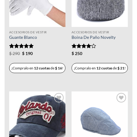
ACCESORIOS DE VESTIR
ACCESORIOS DE VESTIR
Guante Blanco
Boina De Paño Novelty
Valorado
El
El
Valorado
$
290
$
190
$
250
precio
precio
con
5
de 5
con
4
de
original
actual
5
era:
es:
¡Compralo en
12 cuotas
de
$
16
!
¡Compralo en
12 cuotas
de
$
21
!
$ 290.
$ 190.
Añadir
Añadir
a la
a la
lista de
lista de
deseos
deseos