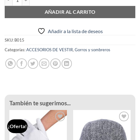
AÑADIR AL CARRITO
Añadir a la lista de deseos
SKU:
B015
Categorías:
ACCESORIOS DE VESTIR
,
Gorros y sombreros
También te sugerimos...
¡Oferta!
Añadir
Añadir
a la
a la
lista de
lista de
deseos
deseos