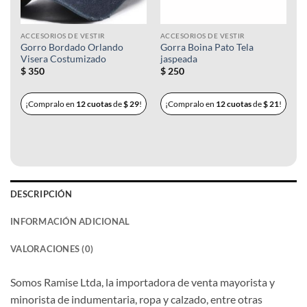
ACCESORIOS DE VESTIR
ACCESORIOS DE VESTIR
Gorro Bordado Orlando
Gorra Boina Pato Tela
Visera Costumizado
jaspeada
$
350
$
250
¡Compralo en
12 cuotas
de
$
29
!
¡Compralo en
12 cuotas
de
$
21
!
DESCRIPCIÓN
INFORMACIÓN ADICIONAL
VALORACIONES (0)
Somos Ramise Ltda, la importadora de venta mayorista y
minorista de indumentaria, ropa y calzado, entre otras