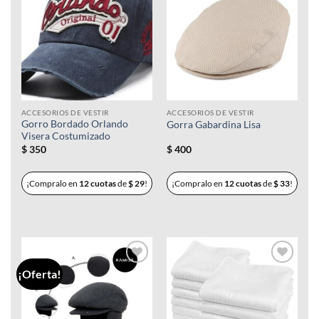
Añadir
Añadir
a la
a la
lista de
lista de
deseos
deseos
ACCESORIOS DE VESTIR
ACCESORIOS DE VESTIR
Gorro Bordado Orlando
Gorra Gabardina Lisa
Visera Costumizado
$
350
$
400
¡Compralo en
12 cuotas
de
$
29
!
¡Compralo en
12 cuotas
de
$
33
!
¡Oferta!
Añadir
Añadir
a la
a la
lista de
lista de
deseos
deseos