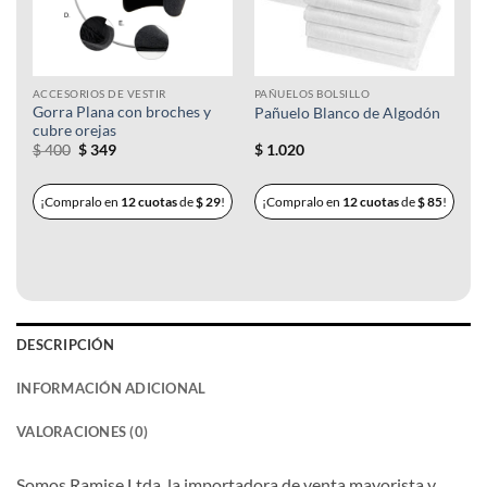
ACCESORIOS DE VESTIR
PAÑUELOS BOLSILLO
Gorra Plana con broches y
Pañuelo Blanco de Algodón
cubre orejas
El
El
$
400
$
349
$
1.020
precio
precio
original
actual
era:
es:
¡Compralo en
12 cuotas
de
$
29
!
¡Compralo en
12 cuotas
de
$
85
!
$ 400.
$ 349.
DESCRIPCIÓN
INFORMACIÓN ADICIONAL
VALORACIONES (0)
Somos Ramise Ltda, la importadora de venta mayorista y