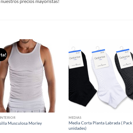
nuestros precios mayoristas!
S
ta!
Añadir
Aña
a la
a 
lista de
list
deseos
des
INTERIOR
MEDIAS
Media Corta Planta Labrada ( Pack
illa Musculosa Morley
unidades)