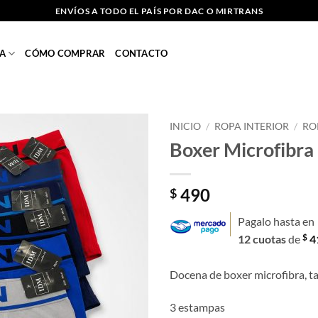
ENVÍOS A TODO EL PAÍS POR DAC O MIRTRANS
A
CÓMO COMPRAR
CONTACTO
INICIO
/
ROPA INTERIOR
/
RO
Boxer Microfibra 
Añadir
a la
lista
490
$
de
deseos
Pagalo hasta en
$
12 cuotas
de
4
Docena de boxer microfibra, ta
3 estampas