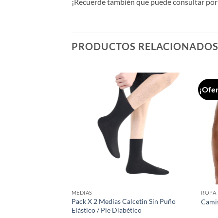
¡Recuerde también que puede consultar por 
PRODUCTOS RELACIONADO
¡Ofer
Añadir
Añadir
a la
a la
lista de
lista de
deseos
deseos
MEDIAS
ROPA 
eada (Pack x 5
Pack X 2 Medias Calcetin Sin Puño
Camis
Elástico / Pie Diabético