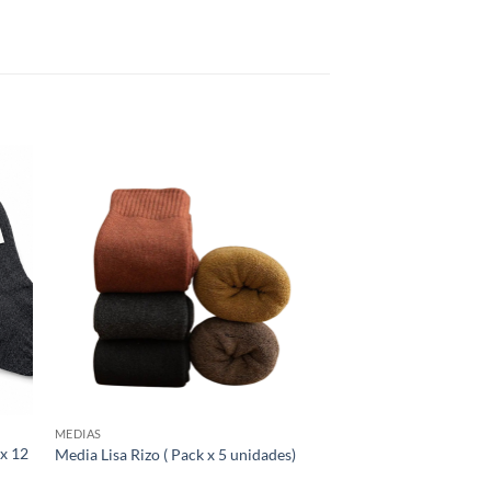
dir
Añadir
la
a la
a de
lista de
eos
deseos
MEDIAS
 x 12
Media Lisa Rizo ( Pack x 5 unidades)