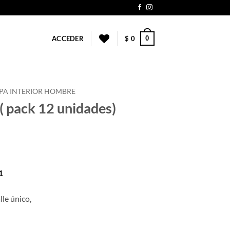
0
ACCEDER
$
0
PA INTERIOR HOMBRE
( pack 12 unidades)
1
lle único,