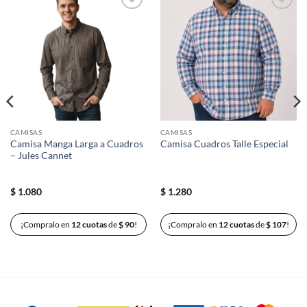
Añadir
Añadir
a la
a la
lista de
lista de
deseos
deseos
CAMISAS
CAMISAS
Camisa Manga Larga a Cuadros
Camisa Cuadros Talle Especial
– Jules Cannet
$
1.080
$
1.280
¡Compralo en
12 cuotas
de
$
90
!
¡Compralo en
12 cuotas
de
$
107
!