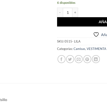
6 disponibles
Camisa Manga Corta Lisa cantida
AÑA
Aña
SKU:
0515- LILA
Categorías:
Camisas
,
VESTIMENTA
sillo