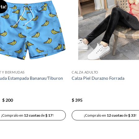
ta!
Añadir
Aña
a la
a 
lista de
list
deseos
des
T Y BERMUDAS
CALZA ADULTO
uda Estampada Bananas/Tiburon
Calza Piel Durazno Forrada
El
El
0
$
200
$
395
precio
precio
original
actual
era:
es:
¡Compralo en
12 cuotas
de
$
17
!
¡Compralo en
12 cuotas
de
$
33
!
$ 420.
$ 200.