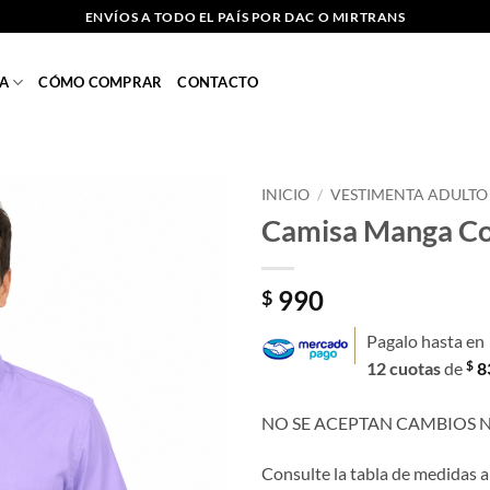
ENVÍOS A TODO EL PAÍS POR DAC O MIRTRANS
A
CÓMO COMPRAR
CONTACTO
INICIO
/
VESTIMENTA ADULTO
Camisa Manga Cor
Añadir
a la
lista
990
$
de
deseos
Pagalo hasta en
$
12 cuotas
de
8
NO SE ACEPTAN CAMBIOS 
Consulte la tabla de medidas a