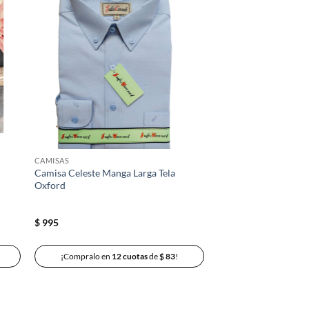
dir
Añadir
la
a la
a de
lista de
eos
deseos
CAMISAS
Camisa Celeste Manga Larga Tela
Oxford
$
995
¡Compralo en
12 cuotas
de
$
83
!