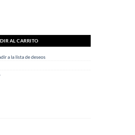
 6 pares) cantidad
DIR AL CARRITO
dir a la lista de deseos
o