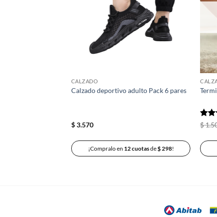
deseos
deseos
CALZADO
CALZ
rdón N ( Pack x 6
Calzado deportivo adulto Pack 6 pares
Termi
Valo
$
3.570
$
1.5
con
2 cuotas
de
$
199
!
¡Compralo en
12 cuotas
de
$
298
!