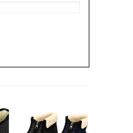
dir
Añadir
la
a la
a de
lista de