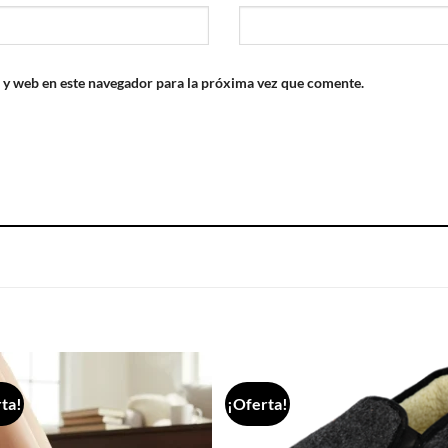
 y web en este navegador para la próxima vez que comente.
S
ta!
¡Oferta!
Añadir
Aña
a la
a 
lista de
list