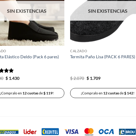
deseos
des
SIN EXISTENCIAS
SIN EXISTENCIAS
ADO
CALZADO
ta Elástico Deldo (Pack 6 pares)
Termita Paño Lisa (PACK 6 PARES)
rado
El
El
El
El
00
$
1.430
$
2.070
$
1.709
precio
precio
precio
precio
5
de 5
original
actual
original
actual
era:
es:
era:
es:
¡Compralo en
12 cuotas
de
$
119
!
¡Compralo en
12 cuotas
de
$
142
!
$ 1.500.
$ 1.430.
$ 2.070.
$ 1.709.