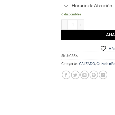
Horario de Atención
6 disponibles
Champion Infantil elástico (Pack x
AÑA
Aña
SKU:
C356
Categorías:
CALZADO
,
Calzado niñ