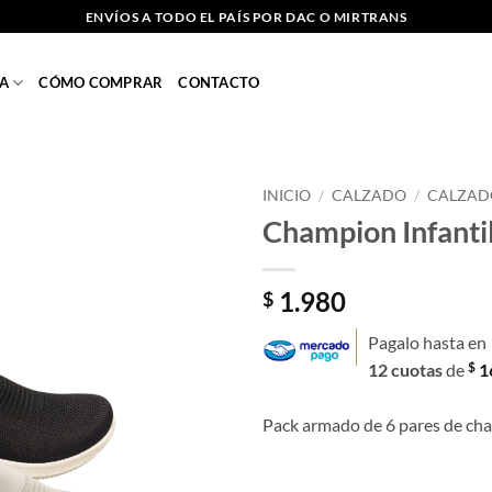
ENVÍOS A TODO EL PAÍS POR DAC O MIRTRANS
A
CÓMO COMPRAR
CONTACTO
INICIO
/
CALZADO
/
CALZAD
Champion Infantil
Añadir
a la
lista
1.980
$
de
deseos
Pagalo hasta en
$
12 cuotas
de
1
Pack armado de 6 pares de cham