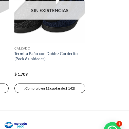
eos
deseos
SIN EXISTENCIAS
CALZADO
Termita Paño con Doblez Corderito
(Pack 6 unidades)
$
1.709
¡Compralo en
12 cuotas
de
$
142
!
1