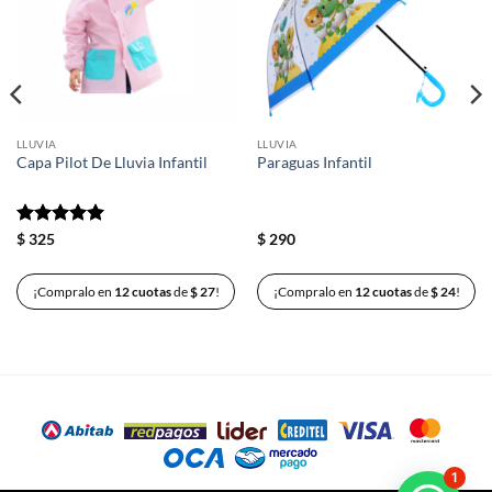
deseos
deseos
LLUVIA
LLUVIA
Capa Pilot De Lluvia Infantil
Paraguas Infantil
Valorado
$
325
$
290
con
5
de 5
¡Compralo en
12 cuotas
de
$
27
!
¡Compralo en
12 cuotas
de
$
24
!
1