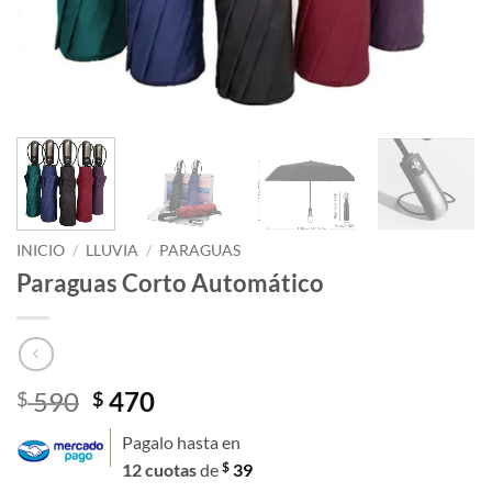
INICIO
/
LLUVIA
/
PARAGUAS
Paraguas Corto Automático
El
El
590
470
$
$
precio
precio
Pagalo hasta en
original
actual
$
12 cuotas
de
39
era:
es: