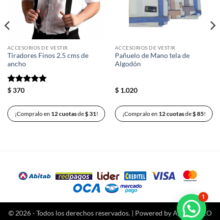
ACCESORIOS DE VESTIR
ACCESORIOS DE VESTIR
Tiradores Finos 2.5 cms de
Pañuelo de Mano tela de
ancho
Algodón
Valorado
$
370
$
1.020
con
5
de 5
¡Compralo en
12 cuotas
de
$
31
!
¡Compralo en
12 cuotas
de
$
85
!
1
© 2026 - Todos los derechos reservados. | Powered by
Agencia SEO