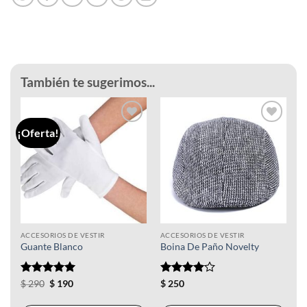
También te sugerimos...
¡Oferta!
Añadir
Añadir
a la
a la
lista de
lista de
deseos
deseos
ACCESORIOS DE VESTIR
ACCESORIOS DE VESTIR
Guante Blanco
Boina De Paño Novelty
Valorado
El
El
Valorado
$
290
$
190
$
250
precio
precio
con
5
de 5
con
4
de
original
actual
5