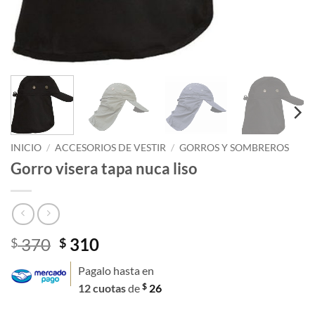
INICIO
/
ACCESORIOS DE VESTIR
/
GORROS Y SOMBREROS
Gorro visera tapa nuca liso
El
El
370
310
$
$
precio
precio
Pagalo hasta en
original
actual
$
12 cuotas
de
26
era:
es:
$ 370.
$ 310.