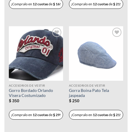
era:
es:
¡Compralo en
12 cuotas
de
$
16
!
¡Compralo en
12 cuotas
de
$
21
!
$ 290.
$ 190.
Añadir
Añadir
a la
a la
lista de
lista de
deseos
deseos
ACCESORIOS DE VESTIR
ACCESORIOS DE VESTIR
Gorro Bordado Orlando
Gorra Boina Pato Tela
Visera Costumizado
jaspeada
$
350
$
250
¡Compralo en
12 cuotas
de
$
29
!
¡Compralo en
12 cuotas
de
$
21
!