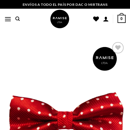
Saltar
ENVÍOS A TODO EL PAÍS POR DAC O MIRTRANS
al
contenido
0
Añadir
a la
lista
de
deseos