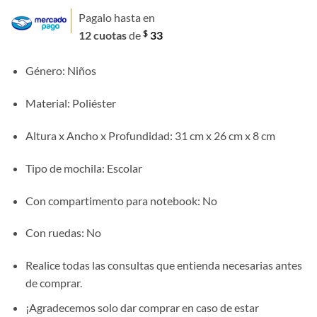
precio
precio
Pagalo hasta en
original
actual
$
12 cuotas
de
33
era:
es:
$ 450.
$ 390.
Género
: Niños
Material
: Poliéster
Altura x Ancho x Profundidad
: 31 cm x 26 cm x 8 cm
Tipo de mochila
: Escolar
Con compartimento para notebook
: No
Con ruedas
: No
Realice todas las consultas que entienda necesarias antes
de comprar.
¡Agradecemos solo dar comprar en caso de estar