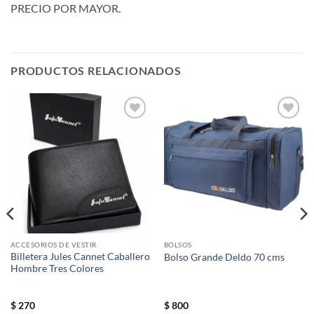
PRECIO POR MAYOR.
PRODUCTOS RELACIONADOS
Añadir
Añadir
a la
a la
lista de
lista de
deseos
deseos
ACCESORIOS DE VESTIR
BOLSOS
Billetera Jules Cannet Caballero
Bolso Grande Deldo 70 cms
Hombre Tres Colores
$
270
$
800