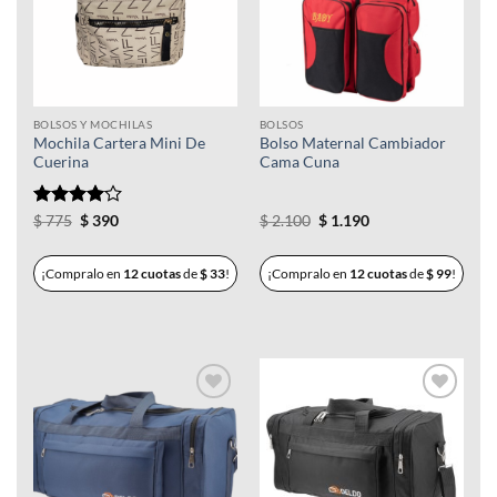
deseos
deseos
BOLSOS Y MOCHILAS
BOLSOS
Mochila Cartera Mini De
Bolso Maternal Cambiador
Cuerina
Cama Cuna
Valorado
El
El
El
El
$
775
$
390
$
2.100
$
1.190
precio
precio
precio
precio
con
4
de
original
actual
original
actual
5
era:
es:
era:
es:
¡Compralo en
12 cuotas
de
$
33
!
¡Compralo en
12 cuotas
de
$
99
!
$ 775.
$ 390.
$ 2.100.
$ 1.190.
Añadir
Añadir
a la
a la
lista de
lista de
deseos
deseos