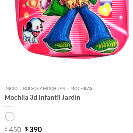
INICIO
/
BOLSOS Y MOCHILAS
/
MOCHILAS
Mochila 3d Infantil Jardín
El
El
450
390
$
$