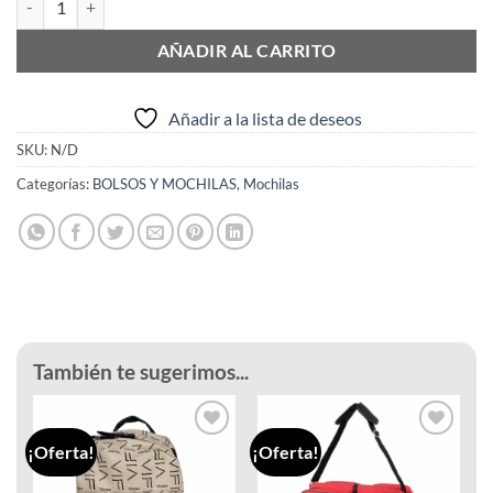
AÑADIR AL CARRITO
Añadir a la lista de deseos
SKU:
N/D
Categorías:
BOLSOS Y MOCHILAS
,
Mochilas
También te sugerimos...
¡Oferta!
¡Oferta!
Añadir
Añadir
a la
a la
lista de
lista de