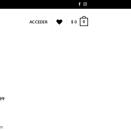
0
ACCEDER
$
0
99
es