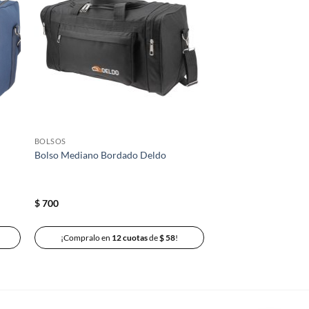
la
a la
a de
lista de
eos
deseos
BOLSOS
Bolso Mediano Bordado Deldo
$
700
¡Compralo en
12 cuotas
de
$
58
!