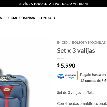
ENVÍOS A TODO EL PAÍS POR DAC O MIRTRANS
A
CÓMO COMPRAR
CONTACTO
INICIO
/
BOLSOS Y MOCHILAS
Set x 3 valijas
Añadir
a la
lista
5.990
$
de
deseos
Pagalo hasta en
$
12 cuotas
de
4
Set de 3 valijas de Tela
Con 4 ruedas omnidireccional