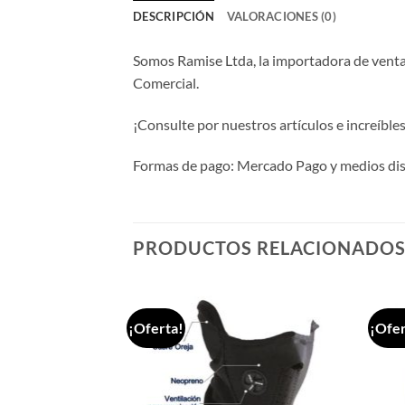
DESCRIPCIÓN
VALORACIONES (0)
Somos Ramise Ltda, la importadora de venta 
Comercial.
¡Consulte por nuestros artículos e increíbl
Formas de pago: Mercado Pago y medios disp
PRODUCTOS RELACIONADO
¡Oferta!
¡Ofer
Añadir
Añadir
a la
a la
lista de
lista de
deseos
deseos