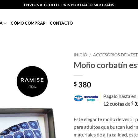
ENVÍOS A TODO EL PAÍS POR DAC O MIRTRANS
A
CÓMO COMPRAR
CONTACTO
INICIO
/
ACCESORIOS DE VEST
Moño corbatín es
Añadir
a la
lista
380
$
de
deseos
Pagalo hasta en
$
12 cuotas
de
3
Este elegante moño de vestir 
para adultos que buscan lucir 
materiales de alta calidad, est