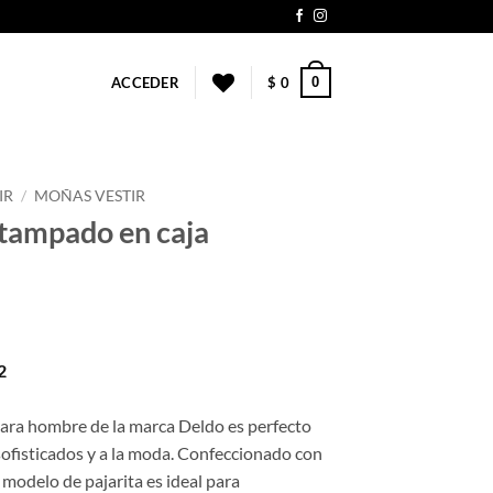
0
ACCEDER
$
0
IR
/
MOÑAS VESTIR
tampado en caja
2
para hombre de la marca Deldo es perfecto
sofisticados y a la moda. Confeccionado con
e modelo de pajarita es ideal para