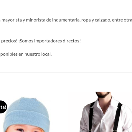
mayorista y minorista de indumentaria, ropa y calzado, entre otra
es precios! ¡Somos importadores directos!
onibles en nuestro local.
S
ta!
Añadir
Aña
a la
a 
lista de
list
deseos
des