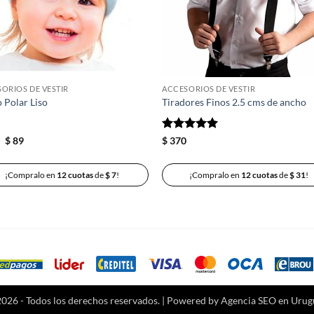
ORIOS DE VESTIR
ACCESORIOS DE VESTIR
 Polar Liso
Tiradores Finos 2.5 cms de ancho
El
El
Valorado
0
$
89
$
370
precio
precio
con
5
de 5
original
actual
era:
es:
¡Compralo en
12 cuotas
de
$
7
!
¡Compralo en
12 cuotas
de
$
31
!
$ 100.
$ 89.
026 - Todos los derechos reservados. | Powered by
Agencia SEO
en Urug