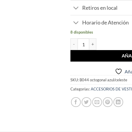
Retiros en local
Horario de Atención
8 disponibles
Moño corbatín estampado en caja
AÑA
Aña
SKU:
B044 octogonal azul/celeste
Categorías:
ACCESORIOS DE VEST