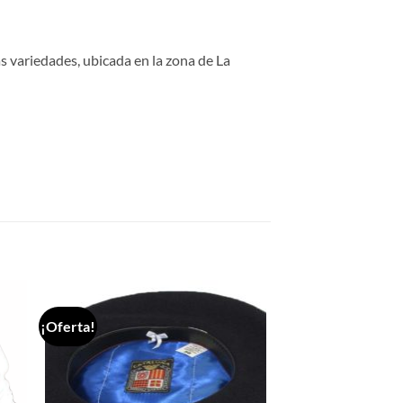
s variedades, ubicada en la zona de La
¡Oferta!
dir
Añadir
la
a la
a de
lista de
eos
deseos